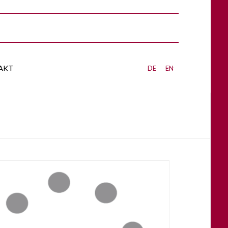
akt
de
en